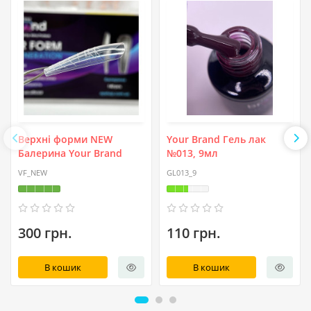
Верхні форми NEW
Your Brand Гель лак
Балерина Your Brand
№013, 9мл
VF_NEW
GL013_9
300 грн.
110 грн.
В кошик
В кошик