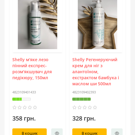
Shelly м'яке лезо
Shelly Регенеруючий
пінний експрес-
крем для ніг з
розм'якшувач для
алантоїном,
педікюру, 150мл
екстрактом бамбука і
маслом ши 500мл
4823109401433
4823109402393
358 грн.
328 грн.
В кошик
В кошик