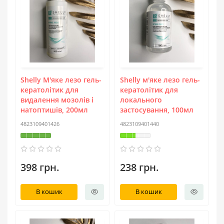
Shelly М'яке лезо гель-
Shelly м'яке лезо гель-
кератолітик для
кератолітик для
видалення мозолів і
локального
натоптишів, 200мл
застосування, 100мл
4823109401426
4823109401440
398 грн.
238 грн.
В кошик
В кошик