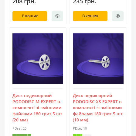
208 грн.
235 грн.
В кошик
В кошик
Диск педикюрний
Диск педикюрний
PODODISC М EXPERT в
PODODISC ХS EXPERT в
комплекті зі змінними
комплекті зі змінними
файлами 180 грит 5 шт
файлами 180 грит 5 шт
(20 мм)
(10 мм)
PDset-20
PDset-10