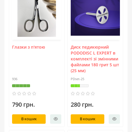
Глазки з п'ятою
Диск педикюрний
PODODISC L EXPERT в
комплекті зі змінними
файлами 180 грит 5 шт
(25 мм)
936
PDset-25
790 грн.
280 грн.
В кошик
В кошик