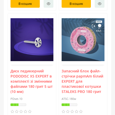
В кошик
В кошик
Диск педикюрний
Запасний блок файл-
PODODISC ХS EXPERT в
стрічки papmAm білий
комплекті зі змінними
EXPERT для
файлами 180 грит 5 шт
пластикової котушки
(10 мм)
STALEKS PRO 180 грит
PDset-10
ATSC-180w