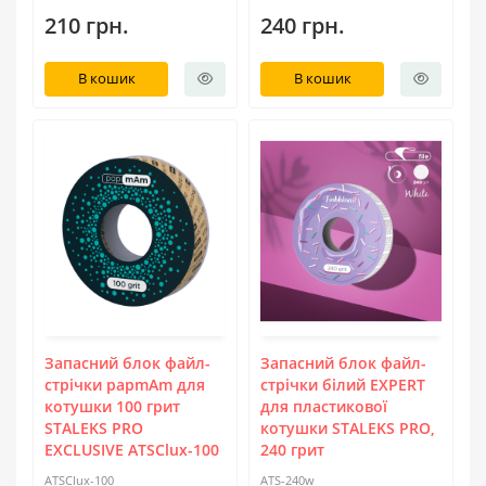
210 грн.
240 грн.
В кошик
В кошик
Запасний блок файл-
Запасний блок файл-
стрічки papmAm для
стрічки білий EXPERT
котушки 100 грит
для пластикової
STALEKS PRO
котушки STALEKS PRO,
EXCLUSIVE ATSClux-100
240 грит
ATSClux-100
ATS-240w