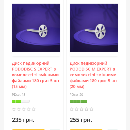
Диск педикюрний
Диск педикюрний
PODODISC S EXPERT в
PODODISC М EXPERT в
комплекті зі змінними
комплекті зі змінними
файлами 180 грит 5 шт
файлами 180 грит 5 шт
(15 мм)
(20 мм)
PDset-15
PDset-20
235 грн.
255 грн.