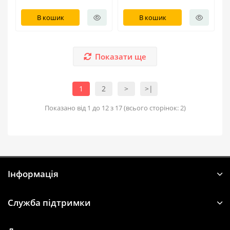
В кошик
В кошик
Показати ще
1
2
>
>|
Показано від 1 до 12 з 17 (всього сторінок: 2)
Iнформація
Служба підтримки