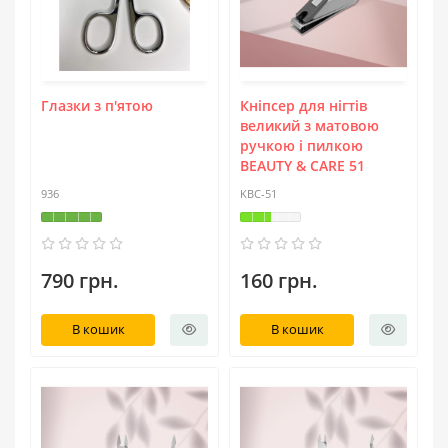
Глазки з п'ятою
Кніпсер для нігтів
великий з матовою
ручкою і пилкою
BEAUTY & CARE 51
936
KBC-51
790 грн.
160 грн.
В кошик
В кошик