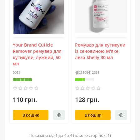
Your Brand Cuticle
Ремувер для кутикули
Remover ремувер для
із сечовиною М'яке
кутикули, лужний, 50
лезо Shelly 30 мл
мл
0013
4823109412651
110 грн.
128 грн.
В кошик
В кошик
Показано від 1 до 4 з 4 (всього сторінок: 1)